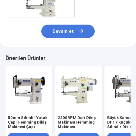
Dikiş Makinası
Devam et
Önerilen Ürünler
50mm Silindir Yatak
2200RPM Deri Dikiş
Büyük Kanca 5
Çapı Hemming Dikiş
Makinası Hemming
DP17 Küçük Ça
Makinesi Çapı
Makinası
Silindir Dikiş
Makinası