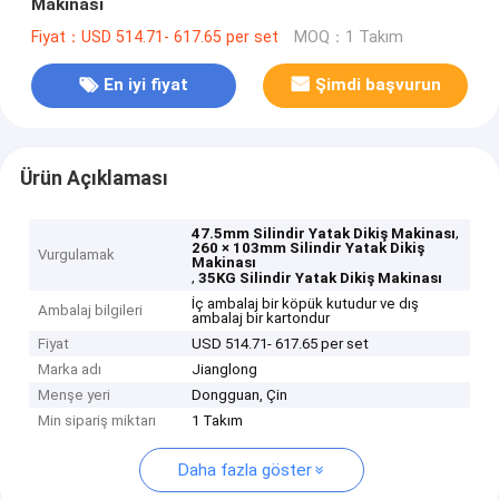
Makinası
Fiyat：USD 514.71- 617.65 per set
MOQ：1 Takım
En iyi fiyat
Şimdi başvurun
Ürün Açıklaması
,
47.5mm Silindir Yatak Dikiş Makinası
260 × 103mm Silindir Yatak Dikiş
Vurgulamak
Makinası
,
35KG Silindir Yatak Dikiş Makinası
İç ambalaj bir köpük kutudur ve dış
Ambalaj bilgileri
ambalaj bir kartondur
Fiyat
USD 514.71- 617.65 per set
Marka adı
Jianglong
Menşe yeri
Dongguan, Çin
Min sipariş miktarı
1 Takım
Daha fazla göster