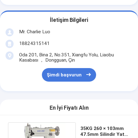
İletişim Bilgileri
Mr. Charlie Luo
18824315141
Oda 201, Bina 2, No.351, Xiangfu Yolu, Liaobu
Kasabası ， Dongguan, Çin
Şimdi başvurun
En İyi Fiyatı Alın
35KG 260 × 103mm
47.5mm Silindir Yatak