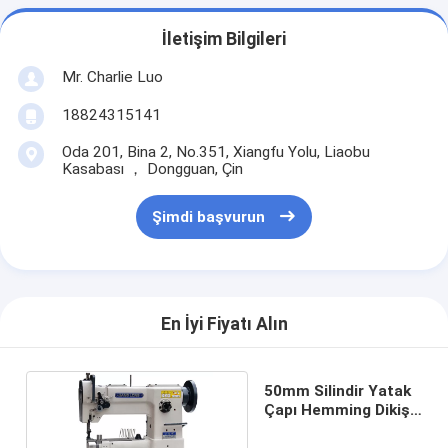
İletişim Bilgileri
Mr. Charlie Luo
18824315141
Oda 201, Bina 2, No.351, Xiangfu Yolu, Liaobu
Kasabası ， Dongguan, Çin
Şimdi başvurun
En İyi Fiyatı Alın
50mm Silindir Yatak
Çapı Hemming Dikiş
Makinesi Çapı