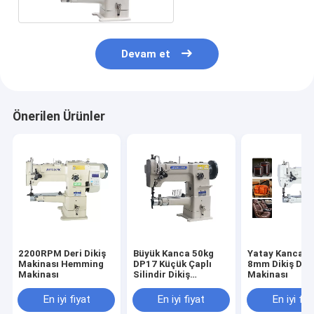
Devam et
Önerilen Ürünler
2200RPM Deri Dikiş
Büyük Kanca 50kg
Yatay Kanca 
Makinası Hemming
DP17 Küçük Çaplı
8mm Dikiş Deri
Makinası
Silindir Dikiş
Makinası
Makinası
En iyi fiyat
En iyi fiyat
En iyi fiy