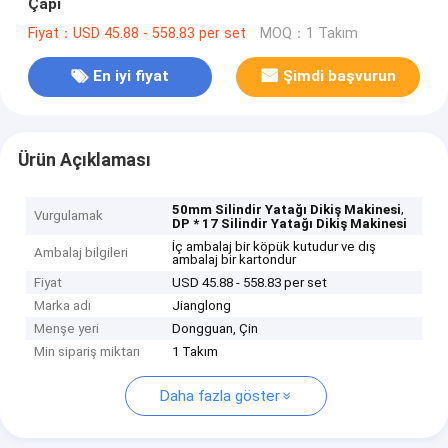
Çapı
Fiyat：USD 45.88 - 558.83 per set
MOQ：1 Takım
En iyi fiyat
Şimdi başvurun
Ürün Açıklaması
,
50mm Silindir Yatağı Dikiş Makinesi
Vurgulamak
DP * 17 Silindir Yatağı Dikiş Makinesi
İç ambalaj bir köpük kutudur ve dış
Ambalaj bilgileri
ambalaj bir kartondur
Fiyat
USD 45.88 - 558.83 per set
Marka adı
Jianglong
Menşe yeri
Dongguan, Çin
Min sipariş miktarı
1 Takım
Daha fazla göster