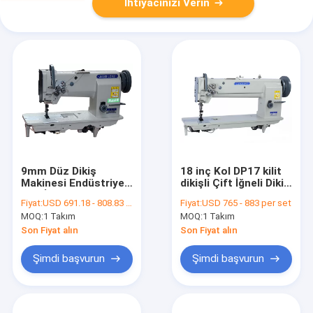
İhtiyacınızı Verin
9mm Düz Dikiş
18 inç Kol DP17 kilit
Makinesi Endüstriyel
dikişli Çift İğneli Dikiş
Çift İğneli Dikiş
Makinesi
Fiyat:
USD 691.18 - 808.83 per set
Fiyat:
USD 765 - 883 per set
Makinesi
MOQ:
1 Takım
MOQ:
1 Takım
Son Fiyat alın
Son Fiyat alın
Şimdi başvurun
Şimdi başvurun