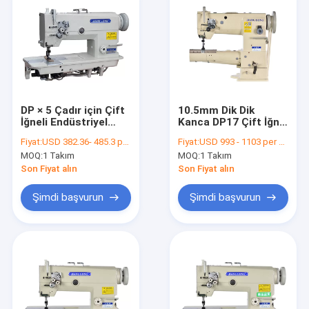
DP × 5 Çadır için Çift
10.5mm Dik Dik
İğneli Endüstriyel
Kanca DP17 Çift İğne
Dikiş Makinesi
Dikiş Makinası
Fiyat:
USD 382.36- 485.3 per set
Fiyat:
USD 993 - 1103 per set
MOQ:
1 Takım
MOQ:
1 Takım
Son Fiyat alın
Son Fiyat alın
Şimdi başvurun
Şimdi başvurun
Ana sayfa
Ürünler
Hakkımızda