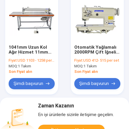
1041mm Uzun Kol
Otomatik Yağlamalı
Ağır Hizmet 11mm
2000RPM Çift İğneli
Çift İğne Dikiş
Dikiş Makinesi
Fiyat:
USD 1103 - 1258 per set
Fiyat:
USD 412- 515 per set
Makinası
MOQ:
1 Takım
MOQ:
1 Takım
Son Fiyat alın
Son Fiyat alın
Şimdi başvurun
Şimdi başvurun
Zaman Kazanın
En iyi ürünlerle sizinle iletişime geçelim.