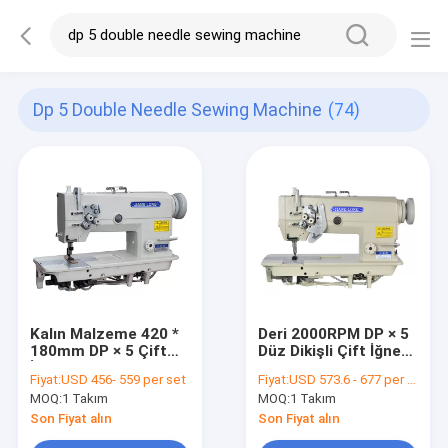
Dp 5 Double Needle Sewing Machine
(74)
Kalın Malzeme 420 *
Deri 2000RPM DP × 5
180mm DP × 5 Çift
Düz Dikişli Çift İğne
İğneli Dikiş Makinası
Dikiş Makinası
Fiyat:
USD 456- 559 per set
Fiyat:
USD 573.6 - 677 per set
MOQ:
1 Takım
MOQ:
1 Takım
Son Fiyat alın
Son Fiyat alın