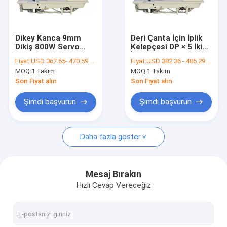
Bize ulaşın
Dikey Kanca 9mm
Deri Çanta İçin İplik
Dikiş 800W Servo
Kelepçesi DP × 5 İkiz
Düz yatak dikiş makinesi
Motorlu Dikiş
İğne Kilit Dikiş
Fiyat:
USD 367.65- 470.59 per set
Fiyat:
USD 382.36 - 485.29 per set
Makinası
Makinesi
MOQ:
1 Takım
MOQ:
1 Takım
tek iğne dikiş makinesi
Son Fiyat alın
Son Fiyat alın
Bilgisayarlı desen dikiş makinesi
Şimdi başvurun
Şimdi başvurun
Silindir yatağı dikiş makinası
Daha fazla göster
Deri dikiş makinesi
ağır dikiş makinesi
Mesaj Bırakın
Hızlı Cevap Vereceğiz
çift ​​iğne dikiş makinesi
karma yem dikiş makinesi