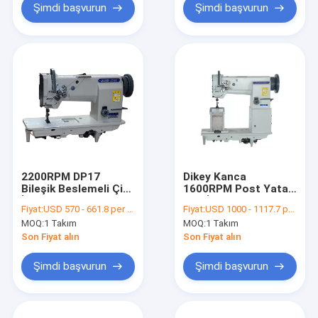
Şimdi başvurun
Şimdi başvurun
2200RPM DP17
Dikey Kanca
Bileşik Beslemeli Çift
1600RPM Post Yatak
İğneli Dikiş Makinesi
Çift İğne Dikiş
Fiyat:
USD 570 - 661.8 per set
Fiyat:
USD 1000 - 1117.7 per set
Makinası
MOQ:
1 Takım
MOQ:
1 Takım
Son Fiyat alın
Son Fiyat alın
Şimdi başvurun
Şimdi başvurun