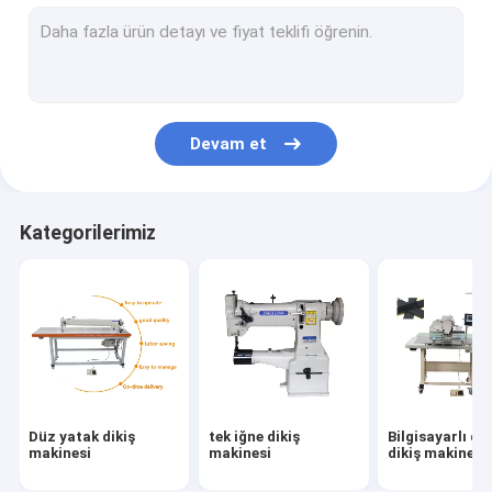
İğne Yem Dikiş Makinası
yatak sonrası dikiş makinesi
Punteriz Dikiş Makinası
Devam et
Deri Soyma Makinesi
Dikiş Makinesi Yedekleri
Kategorilerimiz
Düz yatak dikiş
tek iğne dikiş
Bilgisayarlı de
makinesi
makinesi
dikiş makinesi