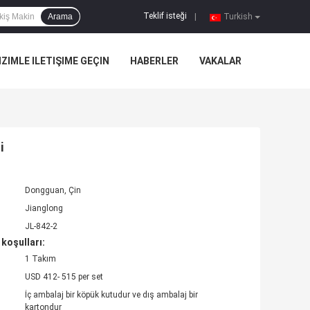
Teklif isteği
Arama
|
Turkish
IZIMLE ILETIŞIME GEÇIN
HABERLER
VAKALAR
i
Dongguan, Çin
Jianglong
JL-842-2
koşulları:
1 Takım
USD 412- 515 per set
İç ambalaj bir köpük kutudur ve dış ambalaj bir
kartondur