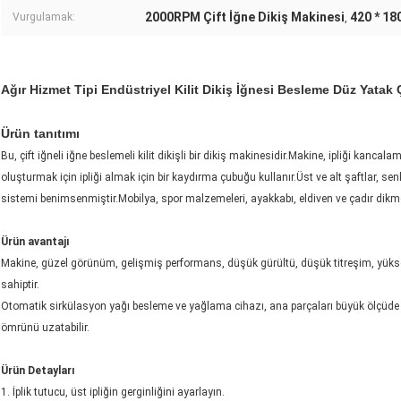
2000RPM Çift İğne Dikiş Makinesi
420 * 18
Vurgulamak:
,
Ağır Hizmet Tipi Endüstriyel Kilit Dikiş İğnesi Besleme Düz Yatak Ç
Ürün tanıtımı
Bu, çift iğneli iğne beslemeli kilit dikişli bir dikiş makinesidir.Makine, ipliği kancalamak
oluşturmak için ipliği almak için bir kaydırma çubuğu kullanır.Üst ve alt şaftlar, sen
sistemi benimsenmiştir.Mobilya, spor malzemeleri, ayakkabı, eldiven ve çadır dikm
Ürün avantajı
Makine, güzel görünüm, gelişmiş performans, düşük gürültü, düşük titreşim, yüksek s
sahiptir.
Otomatik sirkülasyon yağı besleme ve yağlama cihazı, ana parçaları büyük ölçüde y
ömrünü uzatabilir.
Ürün Detayları
1. İplik tutucu, üst ipliğin gerginliğini ayarlayın.