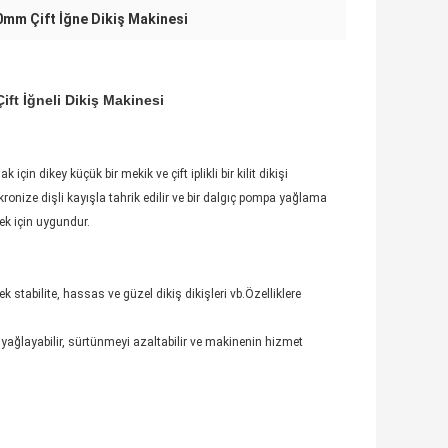
0mm Çift İğne Dikiş Makinesi
ift İğneli Dikiş Makinesi
 için dikey küçük bir mekik ve çift iplikli bir kilit dikişi
kronize dişli kayışla tahrik edilir ve bir dalgıç pompa yağlama
ek için uygundur.
tabilite, hassas ve güzel dikiş dikişleri vb.Özelliklere
ağlayabilir, sürtünmeyi azaltabilir ve makinenin hizmet