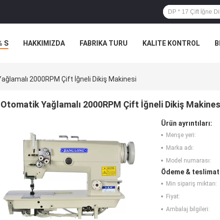
% S
HAKKIMIZDA
FABRIKA TURU
KALITE KONTROL
B
ağlamalı 2000RPM Çift İğneli Dikiş Makinesi
Otomatik Yağlamalı 2000RPM Çift İğneli Dikiş Makines
Ürün ayrıntıları:
Menşe yeri:
Marka adı:
Model numarası:
Ödeme & teslimat 
Min sipariş miktarı:
Fiyat:
Ambalaj bilgileri: