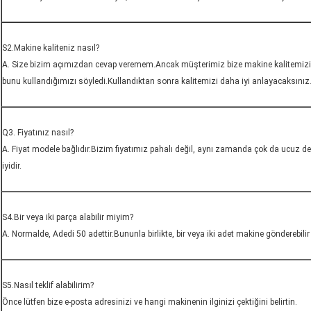
S2.Makine kaliteniz nasıl?
A. Size bizim açımızdan cevap veremem.Ancak müşterimiz bize makine kalitemizin i
bunu kullandığımızı söyledi.Kullandıktan sonra kalitemizi daha iyi anlayacaksınız
Q3. Fiyatınız nasıl?
A. Fiyat modele bağlıdır.Bizim fiyatımız pahalı değil, aynı zamanda çok da ucuz değ
iyidir.
S4.Bir veya iki parça alabilir miyim?
A. Normalde, Adedi 50 adettir.Bununla birlikte, bir veya iki adet makine gönderebilir 
S5.Nasıl teklif alabilirim?
Önce lütfen bize e-posta adresinizi ve hangi makinenin ilginizi çektiğini belirtin.