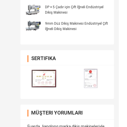
DP × 5 Çadır için Çift İğneli Endüstriyel
Dikiş Makinesi
9mm Düz Dikiş Makinesi Endüstriyel Çift
İğneli Dikiş Makinesi
SERTIFIKA
MÜŞTERI YORUMLARI
Fuarda Jianglong marka dikiş makineleriyle