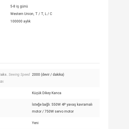
5-8 iş günü
Western Union, T / T, L / C
100000 aylık
aks.
Sewing Speed
2000 (devir / dakika)
ızı
:
Küçük Dikey Kanca
İsteğe bağlı: 550W 4P yavaş kavramalı
motor / 750W servo motor
Yeni