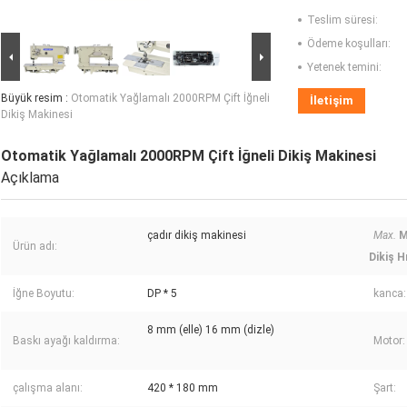
Teslim süresi:
Ödeme koşulları:
Yetenek temini:
Büyük resim :
Otomatik Yağlamalı 2000RPM Çift İğneli
İletişim
Dikiş Makinesi
Otomatik Yağlamalı 2000RPM Çift İğneli Dikiş Makinesi
Açıklama
çadır dikiş makinesi
Max.
M
Ürün adı:
Dikiş H
İğne Boyutu:
DP * 5
kanca:
8 mm (elle) 16 mm (dizle)
Baskı ayağı kaldırma:
Motor:
çalışma alanı:
420 * 180 mm
Şart: