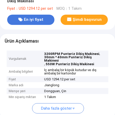
Dikiş Makinası
Fiyat：USD 1294.12 per set
MOQ：1 Takım
En iyi fiyat
Şimdi başvurun
Ürün Açıklaması
,
3200RPM Punteriz Dikiş Makinesi
30mm * 40mm Punteriz Dikiş
Vurgulamak
Makinesi
,
550W Punteriz Dikiş Makinesi
İç ambalaj bir köpük kutudur ve dış
Ambalaj bilgileri
ambalaj bir kartondur
Fiyat
USD 1294.12 per set
Marka adı
Jianglong
Menşe yeri
Dongguan, Çin
Min sipariş miktarı
1 Takım
Daha fazla göster