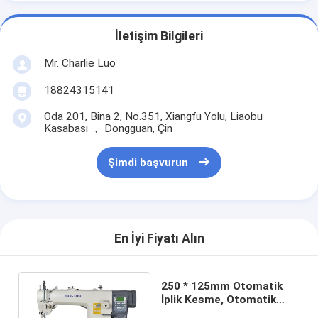
İletişim Bilgileri
Mr. Charlie Luo
18824315141
Oda 201, Bina 2, No.351, Xiangfu Yolu, Liaobu
Kasabası ， Dongguan, Çin
Şimdi başvurun
En İyi Fiyatı Alın
250 * 125mm Otomatik
İplik Kesme, Otomatik
Geri Dikiş Tek İğneli Dikiş