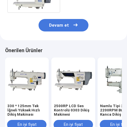
Makinesi
Devam et
Önerilen Ürünler
330 * 125mm Tek
2500RP LCD Ses
Namlu Tipi 22
İğneli Yüksek Hızlı
Kontrolü 0303 Dikiş
2200RPM Büy
Dikiş Makinası
Makinesi
Kanca Dikiş Ma
En iyi fiyat
En iyi fiyat
En iyi fiy