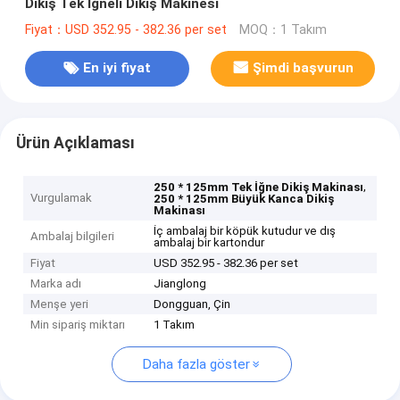
Dikiş Tek İğneli Dikiş Makinesi
Fiyat：USD 352.95 - 382.36 per set
MOQ：1 Takım
En iyi fiyat
Şimdi başvurun
Ürün Açıklaması
,
250 * 125mm Tek İğne Dikiş Makinası
Vurgulamak
250 * 125mm Büyük Kanca Dikiş
Makinası
İç ambalaj bir köpük kutudur ve dış
Ambalaj bilgileri
ambalaj bir kartondur
Fiyat
USD 352.95 - 382.36 per set
Marka adı
Jianglong
Menşe yeri
Dongguan, Çin
Min sipariş miktarı
1 Takım
Daha fazla göster