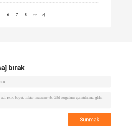
5
6
7
8
>>
>|
aj bırak