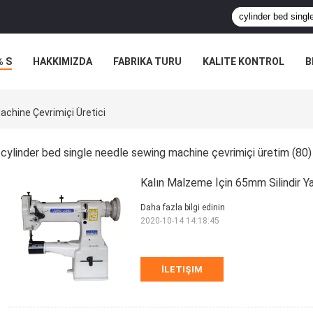
% S
HAKKIMIZDA
FABRIKA TURU
KALITE KONTROL
B
achine Çevrimiçi Üretici
cylinder bed single needle sewing machine çevrimiçi üretim
(80)
Kalın Malzeme İçin 65mm Silindir Y
Daha fazla bilgi edinin
2020-10-14 14:18:45
İLETIŞIM