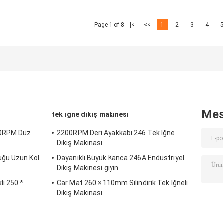
Page 1 of 8
|<
<<
1
2
3
4
Mes
tek iğne dikiş makinesi
00RPM Düz
2200RPM Deri Ayakkabı 246 Tek İğne
Dikiş Makinası
uğu Uzun Kol
Dayanıklı Büyük Kanca 246A Endüstriyel
Dikiş Makinesi giyin
li 250 *
Car Mat 260 × 110mm Silindirik Tek İğneli
Dikiş Makinası