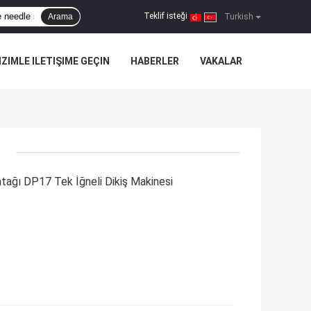
Teklif isteği
Arama
|
Turkish
IZIMLE ILETIŞIME GEÇIN
HABERLER
VAKALAR
atağı DP17 Tek İğneli Dikiş Makinesi