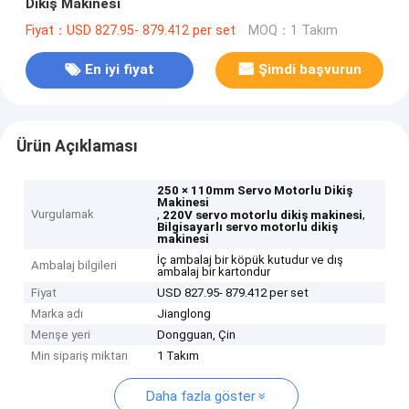
Dikiş Makinesi
Fiyat：USD 827.95- 879.412 per set
MOQ：1 Takım
En iyi fiyat
Şimdi başvurun
Ürün Açıklaması
250 × 110mm Servo Motorlu Dikiş
Makinesi
Vurgulamak
,
,
220V servo motorlu dikiş makinesi
Bilgisayarlı servo motorlu dikiş
makinesi
İç ambalaj bir köpük kutudur ve dış
Ambalaj bilgileri
ambalaj bir kartondur
Fiyat
USD 827.95- 879.412 per set
Marka adı
Jianglong
Menşe yeri
Dongguan, Çin
Min sipariş miktarı
1 Takım
Daha fazla göster