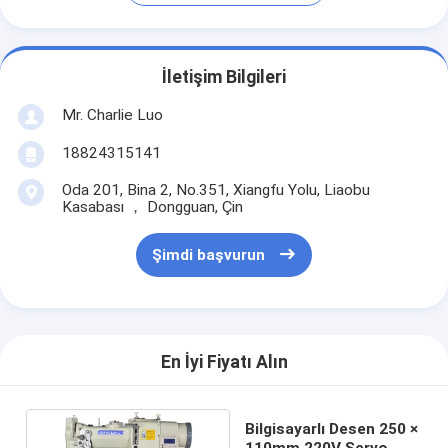
İletişim Bilgileri
Mr. Charlie Luo
18824315141
Oda 201, Bina 2, No.351, Xiangfu Yolu, Liaobu
Kasabası ， Dongguan, Çin
Şimdi başvurun
En İyi Fiyatı Alın
Bilgisayarlı Desen 250 ×
110mm 220V Servo